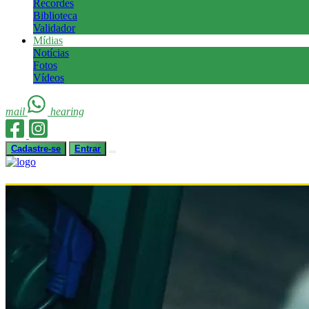
Recordes
Biblioteca
Validador
Mídias
Notícias
Fotos
Vídeos
mail
hearing
Cadastre-se
Entrar