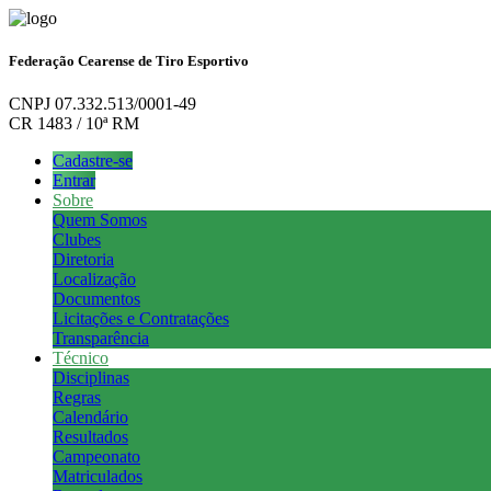
Federação Cearense de Tiro Esportivo
CNPJ 07.332.513/0001-49
CR 1483 / 10ª RM
Cadastre-se
Entrar
Sobre
Quem Somos
Clubes
Diretoria
Localização
Documentos
Licitações e Contratações
Transparência
Técnico
Disciplinas
Regras
Calendário
Resultados
Campeonato
Matriculados