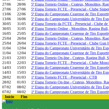
27/06
28/06
5ª Etapa Torneio Online - Crateus, Monolitos, Ra
27/06
27/06
5ª Etapa Torneio FCTE - Presencial - Clube Snipe
13/06
22/06
5ª Etapa do Campeonato Cearense de Tiro Esporti
13/06
16/06
5ª Etapa do Campeonato Universitário de Tiro Esp
30/05
31/05
4ª Etapa Torneio da FCTE - Presencial - Clube de 
30/05
31/05
4ª Etapa Torneio Online - Monolitos, Raging Bull
16/05
25/05
4ª Etapa do Campeonato Cearense de Tiro Esporti
25/04
26/04
3ª Etapa Torneio Online - Crateus, Monolitos, Ra
25/04
26/04
3ª Etapa Torneio FCTE - Presencial - Clube Gun 
11/04
12/04
3ª Etapa do Campeonato Universitário de Tiro Esp
11/04
12/04
3ª Etapa do Campeonato Cearense de Tiro Esporti
21/03
22/03
2ª Etapa Torneio On-line - Crateus, Raging Bull,
21/03
22/03
2ª Etapa Torneio FCTE - Presencial - Clube Monol
14/03
15/03
2ª Etapa do Campeonato Cearense de Tiro Esporti
14/03
15/03
2ª Etapa do Campeonato Universitário de Tiro Esp
28/02
01/03
1ª Etapa Torneio FCTE - Presencial - CTB
28/02
01/03
1ª Etapa Torneio On-line - Crateus, Monolitos, Ra
07/02
08/02
1ª Etapa do Campeonato Universitário de Tiro Esp
07/02
08/02
1ª Etapa do Campeonato Cearense de Tiro Esporti
Início
Fim