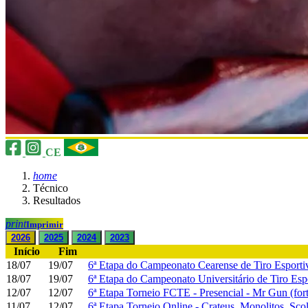
CE
home
Técnico
Resultados
print
Imprimir
2026
2025
2024
2023
Início
Fim
18/07
19/07
6ª Etapa do Campeonato Cearense de Tiro Esporti
18/07
19/07
6ª Etapa do Campeonato Universitário de Tiro Esp
12/07
12/07
6ª Etapa Torneio FCTE - Presencial - Mr Gun (fort
11/07
12/07
6ª Etapa Torneio Online - Crateus, Monolitos, Sco