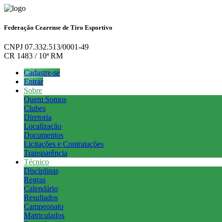
Federação Cearense de Tiro Esportivo
CNPJ 07.332.513/0001-49
CR 1483 / 10ª RM
Cadastre-se
Entrar
Sobre
Quem Somos
Clubes
Diretoria
Localização
Documentos
Licitações e Contratações
Transparência
Técnico
Disciplinas
Regras
Calendário
Resultados
Campeonato
Matriculados