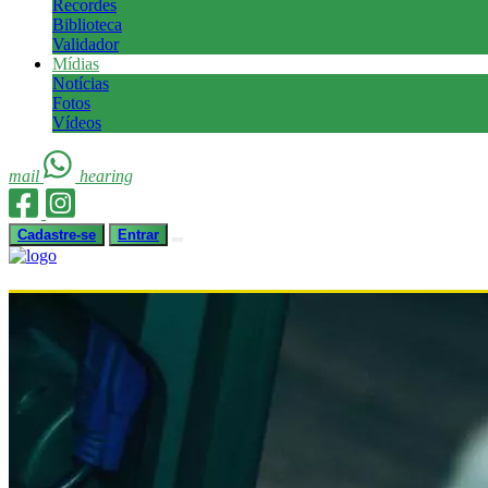
Recordes
Biblioteca
Validador
Mídias
Notícias
Fotos
Vídeos
mail
hearing
Cadastre-se
Entrar