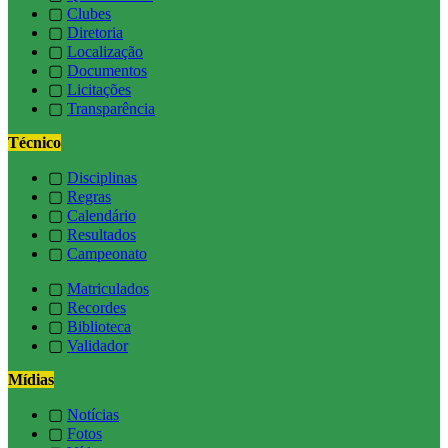
▢
Clubes
▢
Diretoria
▢
Localização
▢
Documentos
▢
Licitações
▢
Transparência
Técnico
▢
Disciplinas
▢
Regras
▢
Calendário
▢
Resultados
▢
Campeonato
▢
Matriculados
▢
Recordes
▢
Biblioteca
▢
Validador
Mídias
▢
Notícias
▢
Fotos