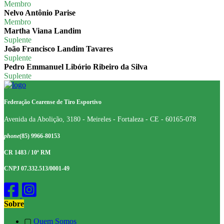
Membro
Nelvo Antônio Parise
Membro
Martha Viana Landim
Suplente
João Francisco Landim Tavares
Suplente
Pedro Emmanuel Libório Ribeiro da Silva
Suplente
Federação Cearense de Tiro Esportivo
Avenida da Abolição, 3180 - Meireles - Fortaleza - CE - 60165-078
phone
(85) 9966-80153
CR 1483 / 10ª RM
CNPJ 07.332.513/0001-49
Sobre
▢
Quem Somos