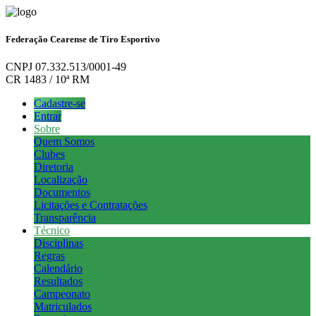
Federação Cearense de Tiro Esportivo
CNPJ 07.332.513/0001-49
CR 1483 / 10ª RM
Cadastre-se
Entrar
Sobre
Quem Somos
Clubes
Diretoria
Localização
Documentos
Licitações e Contratações
Transparência
Técnico
Disciplinas
Regras
Calendário
Resultados
Campeonato
Matriculados