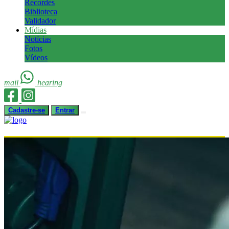
Recordes
Biblioteca
Validador
Mídias
Notícias
Fotos
Vídeos
mail
hearing
Cadastre-se
Entrar