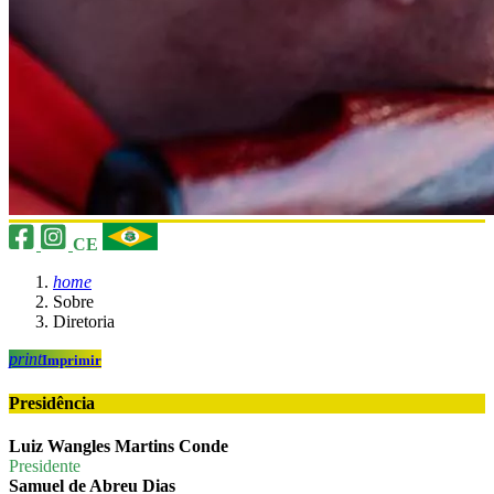
CE
home
Sobre
Diretoria
print
Imprimir
Presidência
Luiz Wangles Martins Conde
Presidente
Samuel de Abreu Dias