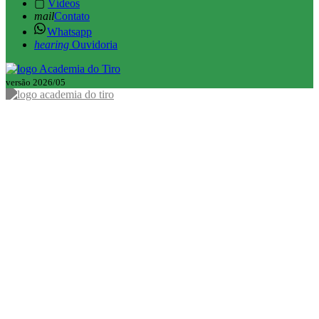
▢
Vídeos
mail
Contato
Whatsapp
hearing
Ouvidoria
versão 2026/05