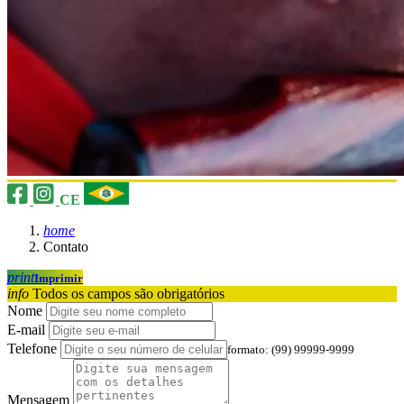
CE
home
Contato
print
Imprimir
info
Todos os campos são obrigatórios
Nome
E-mail
Telefone
formato: (99) 99999-9999
Mensagem