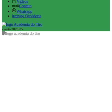
▢
Vídeos
mail
Contato
Whatsapp
hearing
Ouvidoria
versão 2026/05