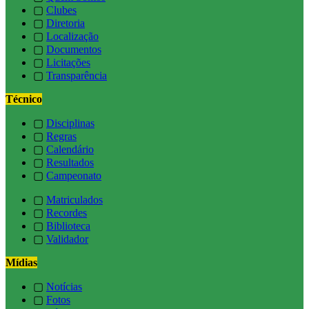
▢
Clubes
▢
Diretoria
▢
Localização
▢
Documentos
▢
Licitações
▢
Transparência
Técnico
▢
Disciplinas
▢
Regras
▢
Calendário
▢
Resultados
▢
Campeonato
▢
Matriculados
▢
Recordes
▢
Biblioteca
▢
Validador
Mídias
▢
Notícias
▢
Fotos