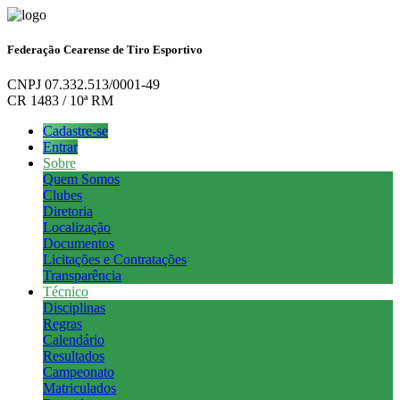
Federação Cearense de Tiro Esportivo
CNPJ 07.332.513/0001-49
CR 1483 / 10ª RM
Cadastre-se
Entrar
Sobre
Quem Somos
Clubes
Diretoria
Localização
Documentos
Licitações e Contratações
Transparência
Técnico
Disciplinas
Regras
Calendário
Resultados
Campeonato
Matriculados