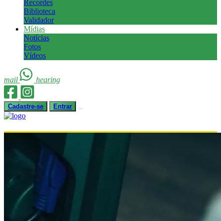
Recordes
Biblioteca
Validador
Mídias
Notícias
Fotos
Vídeos
mail
hearing
Cadastre-se
Entrar