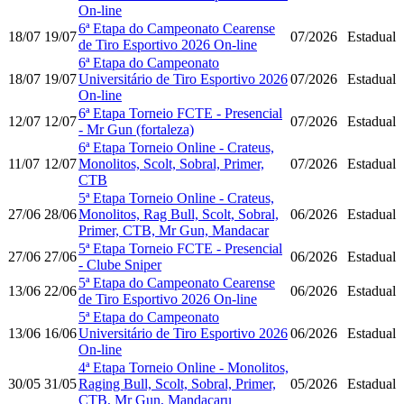
On-line
6ª Etapa do Campeonato Cearense
18/07
19/07
07/2026
Estadual
de Tiro Esportivo 2026 On-line
6ª Etapa do Campeonato
18/07
19/07
Universitário de Tiro Esportivo 2026
07/2026
Estadual
On-line
6ª Etapa Torneio FCTE - Presencial
12/07
12/07
07/2026
Estadual
- Mr Gun (fortaleza)
6ª Etapa Torneio Online - Crateus,
11/07
12/07
Monolitos, Scolt, Sobral, Primer,
07/2026
Estadual
CTB
5ª Etapa Torneio Online - Crateus,
27/06
28/06
Monolitos, Rag Bull, Scolt, Sobral,
06/2026
Estadual
Primer, CTB, Mr Gun, Mandacar
5ª Etapa Torneio FCTE - Presencial
27/06
27/06
06/2026
Estadual
- Clube Sniper
5ª Etapa do Campeonato Cearense
13/06
22/06
06/2026
Estadual
de Tiro Esportivo 2026 On-line
5ª Etapa do Campeonato
13/06
16/06
Universitário de Tiro Esportivo 2026
06/2026
Estadual
On-line
4ª Etapa Torneio Online - Monolitos,
30/05
31/05
Raging Bull, Scolt, Sobral, Primer,
05/2026
Estadual
CTB, Mr Gun, Mandacaru