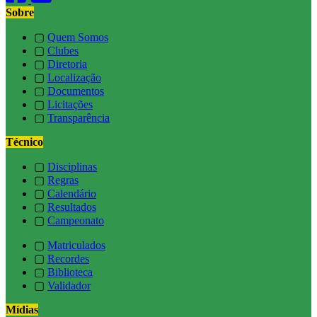
Sobre
▢
Quem Somos
▢
Clubes
▢
Diretoria
▢
Localização
▢
Documentos
▢
Licitações
▢
Transparência
Técnico
▢
Disciplinas
▢
Regras
▢
Calendário
▢
Resultados
▢
Campeonato
▢
Matriculados
▢
Recordes
▢
Biblioteca
▢
Validador
Mídias