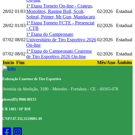
1ª Etapa Torneio On-line - Crateus,
28/02
01/03
Monolitos, Raging Bull, Scolt,
02/2026
Estadual
Sobral, Primer, Mr Gun, Mandacaru
1ª Etapa Torneio FCTE - Presencial
28/02
01/03
02/2026
Estadual
- CTB
1ª Etapa do Campeonato
07/02
08/02
Universitário de Tiro Esportivo 2026
02/2026
Estadual
On-line
1ª Etapa do Campeonato Cearense
07/02
08/02
02/2026
Estadual
de Tiro Esportivo 2026 On-line
Início
Fim
Mês/Ano
Âmbito
Federação Cearense de Tiro Esportivo
Avenida da Abolição, 3180 - Meireles - Fortaleza - CE - 60165-078
phone
(85) 9966-80153
CR 1483 / 10ª RM
CNPJ 07.332.513/0001-49