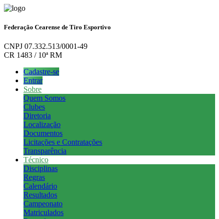
Federação Cearense de Tiro Esportivo
CNPJ 07.332.513/0001-49
CR 1483 / 10ª RM
Cadastre-se
Entrar
Sobre
Quem Somos
Clubes
Diretoria
Localização
Documentos
Licitações e Contratações
Transparência
Técnico
Disciplinas
Regras
Calendário
Resultados
Campeonato
Matriculados