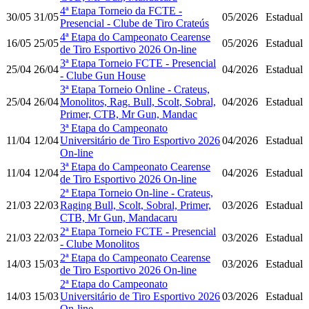
4ª Etapa Torneio da FCTE -
30/05
31/05
05/2026
Estadual
Presencial - Clube de Tiro Crateús
4ª Etapa do Campeonato Cearense
16/05
25/05
05/2026
Estadual
de Tiro Esportivo 2026 On-line
3ª Etapa Torneio FCTE - Presencial
25/04
26/04
04/2026
Estadual
- Clube Gun House
3ª Etapa Torneio Online - Crateus,
25/04
26/04
Monolitos, Rag. Bull, Scolt, Sobral,
04/2026
Estadual
Primer, CTB, Mr Gun, Mandac
3ª Etapa do Campeonato
11/04
12/04
Universitário de Tiro Esportivo 2026
04/2026
Estadual
On-line
3ª Etapa do Campeonato Cearense
11/04
12/04
04/2026
Estadual
de Tiro Esportivo 2026 On-line
2ª Etapa Torneio On-line - Crateus,
21/03
22/03
Raging Bull, Scolt, Sobral, Primer,
03/2026
Estadual
CTB, Mr Gun, Mandacaru
2ª Etapa Torneio FCTE - Presencial
21/03
22/03
03/2026
Estadual
- Clube Monolitos
2ª Etapa do Campeonato Cearense
14/03
15/03
03/2026
Estadual
de Tiro Esportivo 2026 On-line
2ª Etapa do Campeonato
14/03
15/03
Universitário de Tiro Esportivo 2026
03/2026
Estadual
On-line