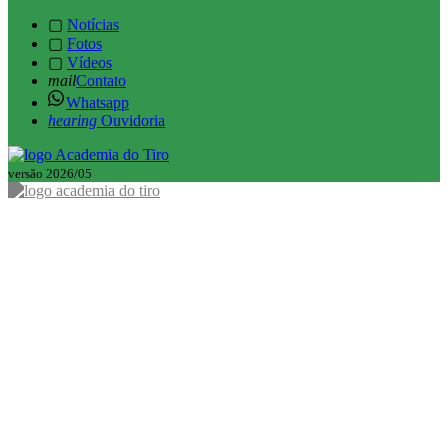
▢
Notícias
▢
Fotos
▢
Vídeos
mail
Contato
Whatsapp
hearing
Ouvidoria
versão 2026/05