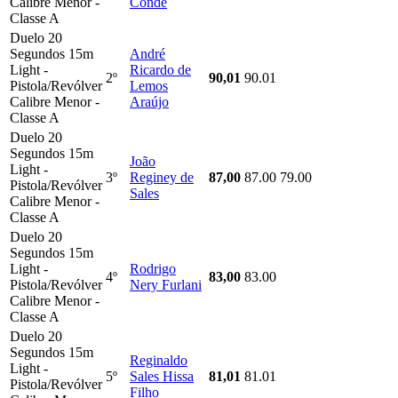
Calibre Menor -
Conde
Classe A
Duelo 20
Segundos 15m
André
Light -
Ricardo de
2º
90,01
90.01
Pistola/Revólver
Lemos
Calibre Menor -
Araújo
Classe A
Duelo 20
Segundos 15m
João
Light -
3º
Reginey de
87,00
87.00
79.00
Pistola/Revólver
Sales
Calibre Menor -
Classe A
Duelo 20
Segundos 15m
Light -
Rodrigo
4º
83,00
83.00
Pistola/Revólver
Nery Furlani
Calibre Menor -
Classe A
Duelo 20
Segundos 15m
Reginaldo
Light -
5º
Sales Hissa
81,01
81.01
Pistola/Revólver
Filho