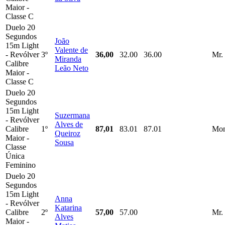
Maior -
Classe C
Duelo 20
Segundos
João
15m Light
Valente de
- Revólver
3º
36,00
32.00
36.00
Mr.
Miranda
Calibre
Leão Neto
Maior -
Classe C
Duelo 20
Segundos
15m Light
Suzermana
- Revólver
Alves de
Calibre
1º
87,01
83.01
87.01
Mon
Queiroz
Maior -
Sousa
Classe
Única
Feminino
Duelo 20
Segundos
15m Light
Anna
- Revólver
Katarina
Calibre
2º
57,00
57.00
Mr.
Alves
Maior -