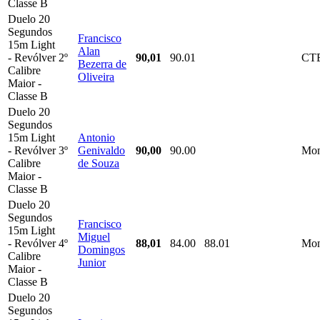
Classe B
Duelo 20
Segundos
Francisco
15m Light
Alan
- Revólver
2º
90,01
90.01
CT
Bezerra de
Calibre
Oliveira
Maior -
Classe B
Duelo 20
Segundos
15m Light
Antonio
- Revólver
3º
Genivaldo
90,00
90.00
Mon
Calibre
de Souza
Maior -
Classe B
Duelo 20
Segundos
Francisco
15m Light
Miguel
- Revólver
4º
88,01
84.00
88.01
Mon
Domingos
Calibre
Junior
Maior -
Classe B
Duelo 20
Segundos