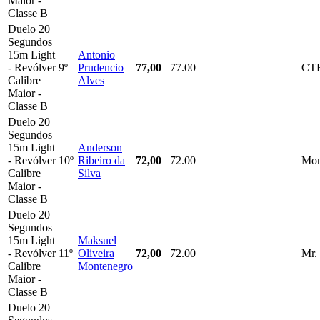
Maior -
Classe B
Duelo 20
Segundos
15m Light
Antonio
- Revólver
9º
Prudencio
77,00
77.00
CT
Calibre
Alves
Maior -
Classe B
Duelo 20
Segundos
15m Light
Anderson
- Revólver
10º
Ribeiro da
72,00
72.00
Mon
Calibre
Silva
Maior -
Classe B
Duelo 20
Segundos
15m Light
Maksuel
- Revólver
11º
Oliveira
72,00
72.00
Mr.
Calibre
Montenegro
Maior -
Classe B
Duelo 20