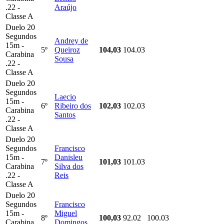
.22 -
Araújo
Classe A
Duelo 20
Segundos
Andrey de
15m -
5º
Queiroz
104,03
104.03
Carabina
Sousa
.22 -
Classe A
Duelo 20
Segundos
Laecio
15m -
6º
Ribeiro dos
102,03
102.03
Carabina
Santos
.22 -
Classe A
Duelo 20
Segundos
Francisco
15m -
Danisleu
7º
101,03
101.03
Carabina
Silva dos
.22 -
Reis
Classe A
Duelo 20
Segundos
Francisco
15m -
Miguel
8º
100,03
92.02
100.03
Carabina
Domingos