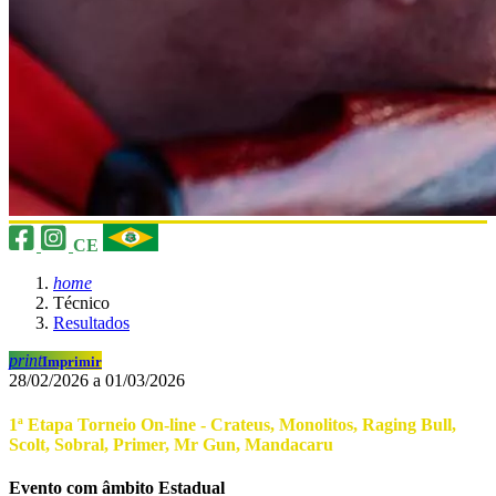
CE
home
Técnico
Resultados
print
Imprimir
28/02/2026 a 01/03/2026
1ª Etapa Torneio On-line - Crateus, Monolitos, Raging Bull,
Scolt, Sobral, Primer, Mr Gun, Mandacaru
Evento com âmbito Estadual