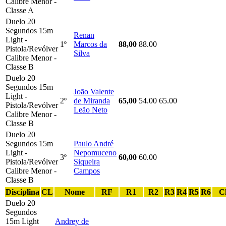
Calibre Menor -
Classe A
Duelo 20
Segundos 15m
Renan
Light -
1º
Marcos da
88,00
88.00
Pistola/Revólver
Silva
Calibre Menor -
Classe B
Duelo 20
Segundos 15m
João Valente
Light -
2º
de Miranda
65,00
54.00
65.00
Pistola/Revólver
Leão Neto
Calibre Menor -
Classe B
Duelo 20
Segundos 15m
Paulo André
Light -
Nepomuceno
3º
60,00
60.00
Pistola/Revólver
Siqueira
Calibre Menor -
Campos
Classe B
Disciplina
CL
Nome
RF
R1
R2
R3
R4
R5
R6
C
Duelo 20
Segundos
15m Light
Andrey de