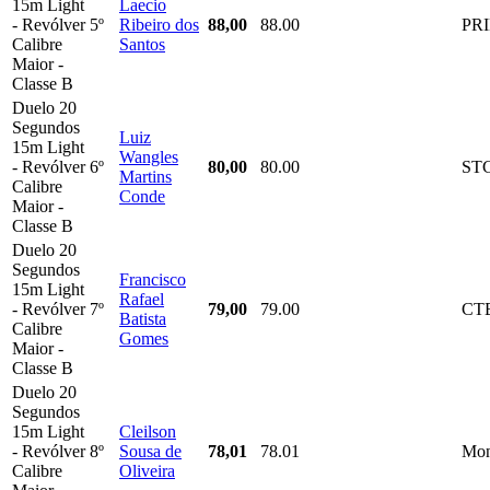
15m Light
Laecio
- Revólver
5º
Ribeiro dos
88,00
88.00
PR
Calibre
Santos
Maior -
Classe B
Duelo 20
Segundos
Luiz
15m Light
Wangles
- Revólver
6º
80,00
80.00
ST
Martins
Calibre
Conde
Maior -
Classe B
Duelo 20
Segundos
Francisco
15m Light
Rafael
- Revólver
7º
79,00
79.00
CT
Batista
Calibre
Gomes
Maior -
Classe B
Duelo 20
Segundos
15m Light
Cleilson
- Revólver
8º
Sousa de
78,01
78.01
Mon
Calibre
Oliveira