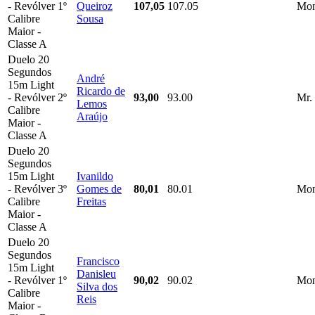
- Revólver
1º
Queiroz
107,05
107.05
Mon
Calibre
Sousa
Maior -
Classe A
Duelo 20
Segundos
André
15m Light
Ricardo de
- Revólver
2º
93,00
93.00
Mr.
Lemos
Calibre
Araújo
Maior -
Classe A
Duelo 20
Segundos
15m Light
Ivanildo
- Revólver
3º
Gomes de
80,01
80.01
Mon
Calibre
Freitas
Maior -
Classe A
Duelo 20
Segundos
Francisco
15m Light
Danisleu
- Revólver
1º
90,02
90.02
Mon
Silva dos
Calibre
Reis
Maior -