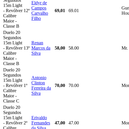
Segundos
Eldyr de
15m Light
Campos
Gu
- Revólver
12º
69,01
69.01
Carvalho
Hou
Calibre
Filho
Maior -
Classe B
Duelo 20
Segundos
15m Light
Renan
- Revólver
13º
Marcos da
58,00
58.00
Mr.
Calibre
Silva
Maior -
Classe B
Duelo 20
Segundos
Antonio
15m Light
Clinton
- Revólver
1º
70,00
70.00
Mon
Ferreira da
Calibre
Silva
Maior -
Classe C
Duelo 20
Segundos
15m Light
Erivaldo
- Revólver
2º
Fernandes
47,00
47.00
Mon
Calibre
da Silva