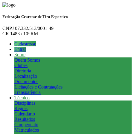
Federação Cearense de Tiro Esportivo
CNPJ 07.332.513/0001-49
CR 1483 / 10ª RM
Cadastre-se
Entrar
Sobre
Quem Somos
Clubes
Diretoria
Localização
Documentos
Licitações e Contratações
Transparência
Técnico
Disciplinas
Regras
Calendário
Resultados
Campeonato
Matriculados