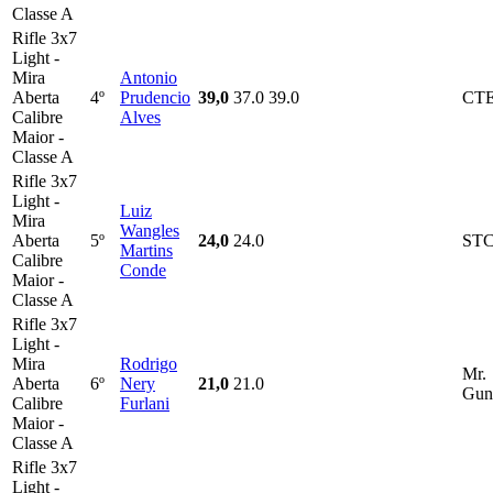
Classe A
Rifle 3x7
Light -
Mira
Antonio
Aberta
4º
Prudencio
39,0
37.0
39.0
CT
Calibre
Alves
Maior -
Classe A
Rifle 3x7
Light -
Luiz
Mira
Wangles
Aberta
5º
24,0
24.0
ST
Martins
Calibre
Conde
Maior -
Classe A
Rifle 3x7
Light -
Mira
Rodrigo
Mr.
Aberta
6º
Nery
21,0
21.0
Gun
Calibre
Furlani
Maior -
Classe A
Rifle 3x7
Light -