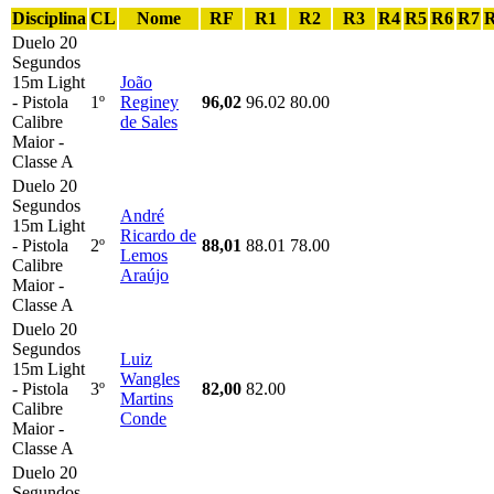
Disciplina
CL
Nome
RF
R1
R2
R3
R4
R5
R6
R7
Duelo 20
Segundos
15m Light
João
- Pistola
1º
Reginey
96,02
96.02
80.00
Calibre
de Sales
Maior -
Classe A
Duelo 20
Segundos
André
15m Light
Ricardo de
- Pistola
2º
88,01
88.01
78.00
Lemos
Calibre
Araújo
Maior -
Classe A
Duelo 20
Segundos
Luiz
15m Light
Wangles
- Pistola
3º
82,00
82.00
Martins
Calibre
Conde
Maior -
Classe A
Duelo 20
Segundos