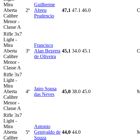
Mira
Guilherme
Aberta
2º
Abreu
47,1
47.1
46.0
Calibre
Prudencio
Menor -
Classe A
Rifle 3x7
Light -
Mira
Francisco
Aberta
3º
Alan Bezerra
45,1
34.0
45.1
Calibre
de Oliveira
Menor -
Classe A
Rifle 3x7
Light -
Mira
Jairo Sousa
Aberta
4º
45,0
38.0
45.0
M
das Neves
Calibre
Menor -
Classe A
Rifle 3x7
Light -
Mira
Antonio
Aberta
5º
Genivaldo de
44,0
44.0
M
Calibre
Souza