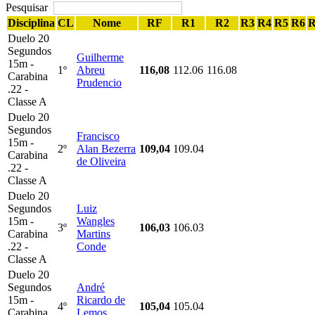
Pesquisar
Disciplina
CL
Nome
RF
R1
R2
R3
R4
R5
R6
R
Duelo 20
Segundos
Guilherme
15m -
1º
Abreu
116,08
112.06
116.08
Carabina
Prudencio
.22 -
Classe A
Duelo 20
Segundos
Francisco
15m -
2º
Alan Bezerra
109,04
109.04
Carabina
de Oliveira
.22 -
Classe A
Duelo 20
Segundos
Luiz
15m -
Wangles
3º
106,03
106.03
Carabina
Martins
.22 -
Conde
Classe A
Duelo 20
Segundos
André
15m -
Ricardo de
4º
105,04
105.04
Carabina
Lemos