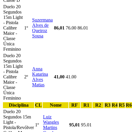
Classe D
Duelo 20
Segundos
15m Light
Suzermana
- Pistola
Alves de
Calibre
1º
86,01
76.00
86.01
Queiroz
Maior -
Sousa
Classe
Única
Feminino
Duelo 20
Segundos
15m Light
Anna
- Pistola
Katarina
Calibre
2º
41,00
41.00
Alves
Maior -
Matias
Classe
Única
Feminino
Disciplina
CL
Nome
RF
R1
R2
R3
R4
R5
R6
Duelo 20
Segundos 15m
Luiz
Light -
Wangles
1º
95,01
95.01
Pistola/Revólver
Martins