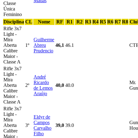
Matias
Classe
Única
Feminino
Disciplina
CL
Nome
RF
R1
R2
R3
R4
R5
R6
R7
R8
Clu
Rifle 3x7
Light -
Mira
Guilherme
Aberta
1º
Abreu
46,1
46.1
CT
Calibre
Prudencio
Maior -
Classe A
Rifle 3x7
Light -
André
Mira
Ricardo
Mr.
Aberta
2º
40,0
40.0
de Lemos
Gun
Calibre
Araújo
Maior -
Classe A
Rifle 3x7
Light -
Eldyr de
Mira
Campos
Gun
Aberta
3º
39,0
39.0
Carvalho
Hou
Calibre
Filho
Maior -