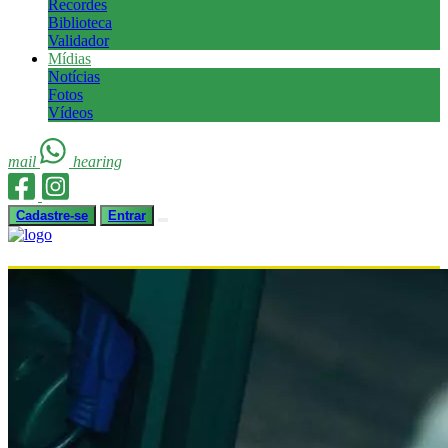
Recordes
Biblioteca
Validador
Mídias
Notícias
Fotos
Vídeos
mail
hearing
Cadastre-se
Entrar