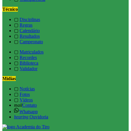
Técnico
▢
Disciplinas
▢
Regras
▢
Calendário
▢
Resultados
▢
Campeonato
▢
Matriculados
▢
Recordes
▢
Biblioteca
▢
Validador
Mídias
▢
Notícias
▢
Fotos
▢
Vídeos
mail
Contato
Whatsapp
hearing
Ouvidoria