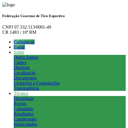
Federação Cearense de Tiro Esportivo
CNPJ 07.332.513/0001-49
CR 1483 / 10ª RM
Cadastre-se
Entrar
Sobre
Quem Somos
Clubes
Diretoria
Localização
Documentos
Licitações e Contratações
Transparência
Técnico
Disciplinas
Regras
Calendário
Resultados
Campeonato
Matriculados