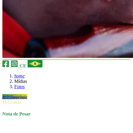
CE
home
Mídias
Fotos
print
Imprimir
11/12/2023
Nota de Pesar