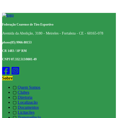
Federação Cearense de Tiro Esportivo
Avenida da Abolição, 3180 - Meireles - Fortaleza - CE - 60165-078
phone
(85) 9966-80153
CR 1483 / 10ª RM
CNPJ 07.332.513/0001-49
Sobre
▢
Quem Somos
▢
Clubes
▢
Diretoria
▢
Localização
▢
Documentos
▢
Licitações
▢
Transparência