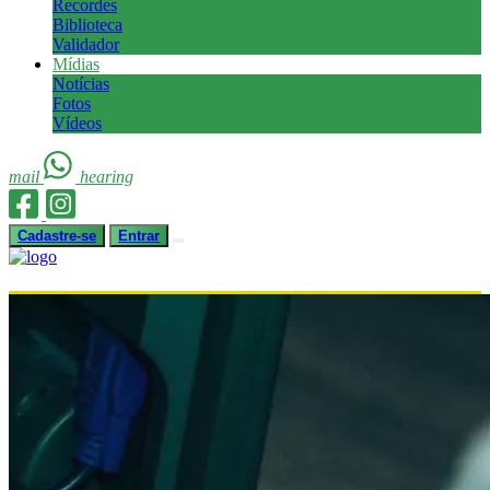
Recordes
Biblioteca
Validador
Mídias
Notícias
Fotos
Vídeos
mail
hearing
Cadastre-se
Entrar