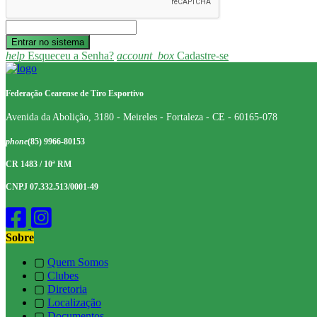
help
Esqueceu a Senha?
account_box
Cadastre-se
Federação Cearense de Tiro Esportivo
Avenida da Abolição, 3180 - Meireles - Fortaleza - CE - 60165-078
phone
(85) 9966-80153
CR 1483 / 10ª RM
CNPJ 07.332.513/0001-49
Sobre
▢
Quem Somos
▢
Clubes
▢
Diretoria
▢
Localização
▢
Documentos