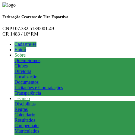
Federação Cearense de Tiro Esportivo
CNPJ 07.332.513/0001-49
CR 1483 / 10ª RM
Cadastre-se
Entrar
Sobre
Quem Somos
Clubes
Diretoria
Localização
Documentos
Licitações e Contratações
Transparência
Técnico
Disciplinas
Regras
Calendário
Resultados
Campeonato
Matriculados