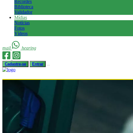
Recordes
Biblioteca
Validador
Mídias
Notícias
Fotos
Vídeos
mail
hearing
Cadastre-se
Entrar