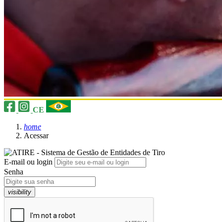
CE
home
Acessar
E-mail ou login
Senha
visibility