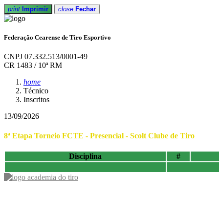
print
Imprimir
close
Fechar
Federação Cearense de Tiro Esportivo
CNPJ 07.332.513/0001-49
CR 1483 / 10ª RM
home
Técnico
Inscritos
13/09/2026
8ª Etapa Torneio FCTE - Presencial - Scolt Clube de Tiro
Disciplina
#