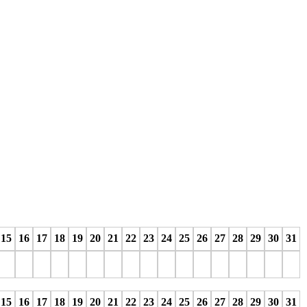
15
16
17
18
19
20
21
22
23
24
25
26
27
28
29
30
31
stop
stop
stop
stop
stop
stop
stop
stop
stop
stop
stop
stop
stop
stop
stop
stop
stop
15
16
17
18
19
20
21
22
23
24
25
26
27
28
29
30
31