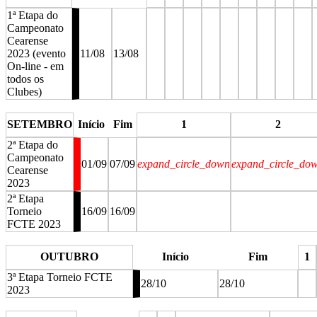
1ª Etapa do
Campeonato
Cearense
2023 (evento
11/08
13/08
On-line - em
todos os
Clubes)
stop
stop
stop
stop
stop
stop
stop
stop
stop
s
SETEMBRO
Início
Fim
1
2
2ª Etapa do
Campeonato
01/09
07/09
expand_circle_down
expand_circle_do
Cearense
2023
2ª Etapa
Torneio
16/09
16/09
FCTE 2023
stop
stop
OUTUBRO
Início
Fim
1
3ª Etapa Torneio FCTE
28/10
28/10
2023
stop