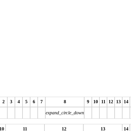
2
3
4
5
6
7
8
9
10
11
12
13
14
expand_circle_down
stop
stop
stop
stop
stop
stop
stop
stop
stop
stop
stop
stop
stop
10
11
12
13
14