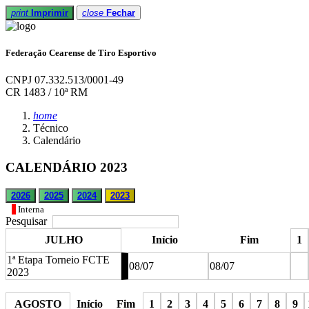
print
Imprimir
close
Fechar
Federação Cearense de Tiro Esportivo
CNPJ 07.332.513/0001-49
CR 1483 / 10ª RM
home
Técnico
Calendário
CALENDÁRIO 2023
2026
2025
2024
2023
Interna
Pesquisar
JULHO
Início
Fim
1
1ª Etapa Torneio FCTE
08/07
08/07
2023
stop
AGOSTO
Início
Fim
1
2
3
4
5
6
7
8
9