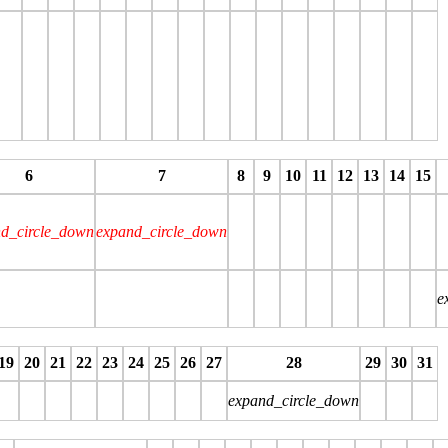
stop
stop
stop
stop
stop
stop
stop
stop
stop
stop
stop
stop
stop
stop
stop
stop
stop
6
7
8
9
10
11
12
13
14
15
d_circle_down
expand_circle_down
e
stop
stop
stop
stop
stop
stop
stop
stop
stop
stop
19
20
21
22
23
24
25
26
27
28
29
30
31
expand_circle_down
top
stop
stop
stop
stop
stop
stop
stop
stop
stop
stop
stop
stop