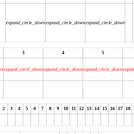
expand_circle_down
expand_circle_down
expand_circle_down
top
stop
stop
stop
stop
3
4
5
wn
expand_circle_down
expand_circle_down
expand_circle_down
expan
stop
stop
stop
2
3
4
5
6
7
8
9
10
11
12
13
14
15
16
17
18
stop
stop
stop
stop
stop
stop
stop
stop
stop
stop
stop
stop
stop
stop
stop
stop
stop
s