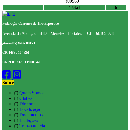
(00560)
Total
6
Federação Cearense de Tiro Esportivo
Avenida da Abolição, 3180 - Meireles - Fortaleza - CE - 60165-078
phone
(85) 9966-80153
CR 1483 / 10ª RM
CNPJ 07.332.513/0001-49
Sobre
▢
Quem Somos
▢
Clubes
▢
Diretoria
▢
Localização
▢
Documentos
▢
Licitações
▢
Transparência