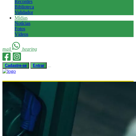
Recordes
Biblioteca
Validador
Mídias
Notícias
Fotos
Vídeos
mail
hearing
Cadastre-se
Entrar