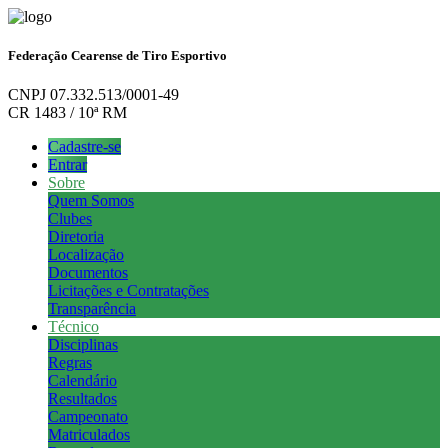
Federação Cearense de Tiro Esportivo
CNPJ 07.332.513/0001-49
CR 1483 / 10ª RM
Cadastre-se
Entrar
Sobre
Quem Somos
Clubes
Diretoria
Localização
Documentos
Licitações e Contratações
Transparência
Técnico
Disciplinas
Regras
Calendário
Resultados
Campeonato
Matriculados