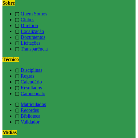
Sobre
▢
Quem Somos
▢
Clubes
▢
Diretoria
▢
Localização
▢
Documentos
▢
Licitações
▢
Transparência
Técnico
▢
Disciplinas
▢
Regras
▢
Calendário
▢
Resultados
▢
Campeonato
▢
Matriculados
▢
Recordes
▢
Biblioteca
▢
Validador
Mídias