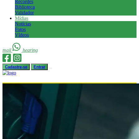
Recordes
Biblioteca
Validador
Mídias
Notícias
Fotos
Vídeos
mail
hearing
Cadastre-se
Entrar