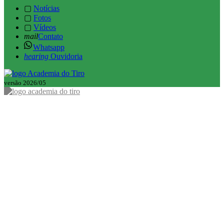
▢
Notícias
▢
Fotos
▢
Vídeos
mail
Contato
Whatsapp
hearing
Ouvidoria
versão 2026/05