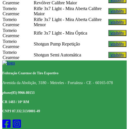
visibility
Cearense
Revólver Calibre Maior
Torneio
Rifle 3x7 Light - Mira Aberta Calibre
visibility
Cearense
Maior
Torneio
Rifle 3x7 Light - Mira Aberta Calibre
visibility
Cearense
Menor
Torneio
Rifle 3x7 Light - Mira Óptica
visibility
Cearense
Torneio
Shotgun Pump Repetição
visibility
Cearense
Torneio
Shotgun Semi Automática
visibility
Cearense
Federação Cearense de Tiro Esportivo
Avenida da Abolição, 3180 - Meireles - Fortaleza - CE - 60165-078
phone
(85) 9966-80153
CR 1483 / 10ª RM
CNPJ 07.332.513/0001-49