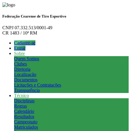
Federação Cearense de Tiro Esportivo
CNPJ 07.332.513/0001-49
CR 1483 / 10ª RM
Cadastre-se
Entrar
Sobre
Quem Somos
Clubes
Diretoria
Localização
Documentos
Licitações e Contratações
Transparência
Técnico
Disciplinas
Regras
Calendário
Resultados
Campeonato
Matriculados