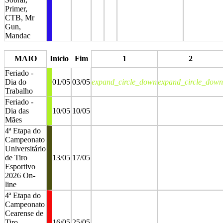
Primer,
CTB, Mr
Gun,
Mandac
stop
stop
stop
stop
MAIO
Início
Fim
1
2
Feriado -
Dia do
01/05
03/05
expand_circle_down
expand_circle_down
Trabalho
Feriado -
Dia das
10/05
10/05
Mães
4ª Etapa do
Campeonato
Universitário
de Tiro
13/05
17/05
Esportivo
2026 On-
line
4ª Etapa do
Campeonato
Cearense de
Tiro
16/05
25/05