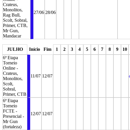
Crateus,
Monolitos,
27/06
28/06
Rag Bull,
Scolt, Sobral,
Primer, CTB,
Mr Gun,
Mandacar
stop
stop
stop
stop
JULHO
Início
Fim
1
2
3
4
5
6
7
8
9
10
6ª Etapa
Torneio
Online -
Crateus,
11/07
12/07
Monolitos,
Scolt,
Sobral,
Primer, CTB
6ª Etapa
Torneio
FCTE -
12/07
12/07
Presencial -
Mr Gun
(fortaleza)