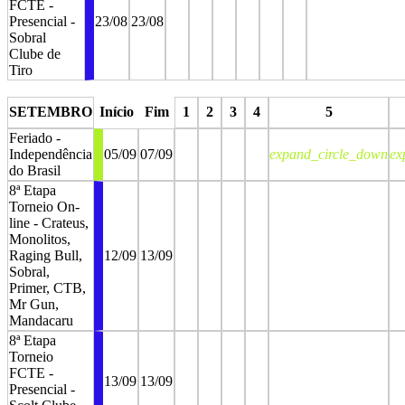
FCTE -
Presencial -
23/08
23/08
Sobral
Clube de
Tiro
stop
stop
stop
stop
stop
stop
stop
SETEMBRO
Início
Fim
1
2
3
4
5
Feriado -
Independência
05/09
07/09
expand_circle_down
ex
do Brasil
8ª Etapa
Torneio On-
line - Crateus,
Monolitos,
Raging Bull,
12/09
13/09
Sobral,
Primer, CTB,
Mr Gun,
Mandacaru
8ª Etapa
Torneio
FCTE -
13/09
13/09
Presencial -