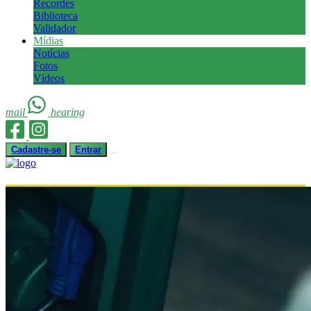
Recordes
Biblioteca
Validador
Mídias
Notícias
Fotos
Vídeos
mail
hearing
Cadastre-se
Entrar