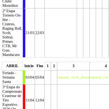
Clube
Monolitos
2ª Etapa
Torneio On-
line -
Crateus,
Raging Bull,
Scolt,
21/03
22/03
Sobral,
Primer,
CTB, Mr
Gun,
Mandacaru
stop
stop
stop
stop
stop
stop
ABRIL
Início
Fim
1
2
3
4
Feriado -
Semana
03/04
05/04
expand_circle_down
expand_cir
Santa
3ª Etapa do
Campeonato
Cearense de
Tiro
11/04
12/04
Esportivo
2026 On-