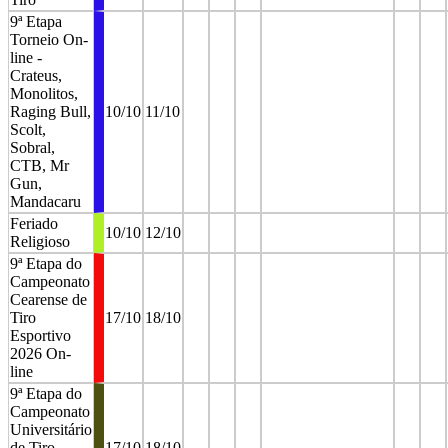
9ª Etapa
Torneio On-
line -
Crateus,
Monolitos,
Raging Bull,
10/10
11/10
Scolt,
Sobral,
CTB, Mr
Gun,
Mandacaru
Feriado
10/10
12/10
Religioso
9ª Etapa do
Campeonato
Cearense de
Tiro
17/10
18/10
Esportivo
2026 On-
line
9ª Etapa do
Campeonato
Universitário
de Tiro
17/10
18/10