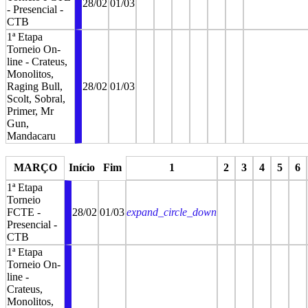
28/02
01/03
- Presencial -
CTB
1ª Etapa
Torneio On-
line - Crateus,
Monolitos,
Raging Bull,
28/02
01/03
Scolt, Sobral,
Primer, Mr
Gun,
Mandacaru
stop
stop
stop
stop
stop
stop
stop
MARÇO
Início
Fim
1
2
3
4
5
6
1ª Etapa
Torneio
FCTE -
28/02
01/03
expand_circle_down
Presencial -
CTB
1ª Etapa
Torneio On-
line -
Crateus,
Monolitos,