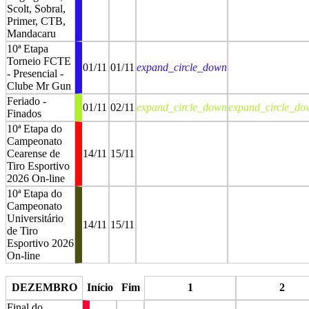
Scolt, Sobral,
Primer, CTB,
Mandacaru
10ª Etapa
Torneio FCTE
01/11
01/11
expand_circle_down
- Presencial -
Clube Mr Gun
Feriado -
01/11
02/11
expand_circle_down
expand_circle_do
Finados
10ª Etapa do
Campeonato
Cearense de
14/11
15/11
Tiro Esportivo
2026 On-line
10ª Etapa do
Campeonato
Universitário
14/11
15/11
de Tiro
Esportivo 2026
On-line
stop
stop
DEZEMBRO
Início
Fim
1
2
Final do