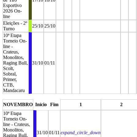
Esportivo
2026 On-
line
Eleições - 2º
25/10
25/10
Turno
10ª Etapa
Torneio On-
line -
Crateus,
Monolitos,
Raging Bull,
31/10
01/11
Scolt,
Sobral,
Primer,
CTB,
Mandacaru
stop
stop
stop
stop
stop
stop
NOVEMBRO
Início
Fim
1
2
10ª Etapa
Torneio On-
line - Crateus,
Monolitos,
31/10
01/11
expand_circle_down
Raging Bull,