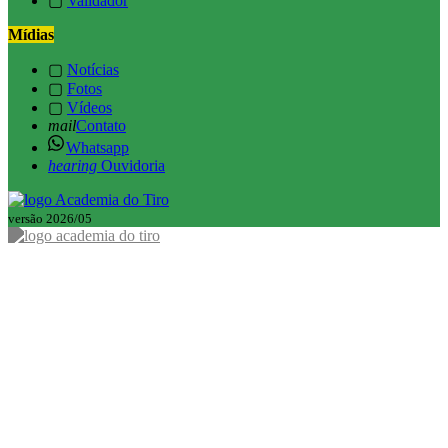
▢
Validador
Mídias
▢
Notícias
▢
Fotos
▢
Vídeos
mail
Contato
Whatsapp
hearing
Ouvidoria
versão 2026/05