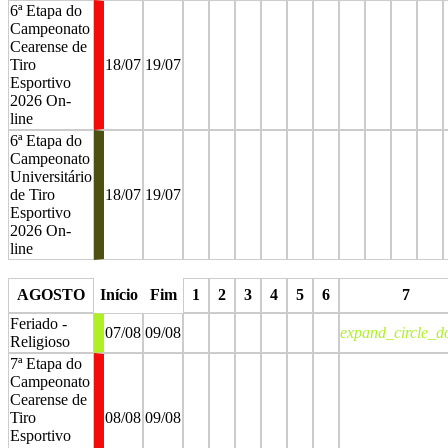
6ª Etapa do
Campeonato
Cearense de
Tiro
18/07
19/07
Esportivo
2026 On-
line
6ª Etapa do
Campeonato
Universitário
de Tiro
18/07
19/07
Esportivo
2026 On-
line
stop
stop
stop
stop
stop
stop
stop
stop
stop
stop
AGOSTO
Início
Fim
1
2
3
4
5
6
7
Feriado -
07/08
09/08
expand_circle_
Religioso
7ª Etapa do
Campeonato
Cearense de
Tiro
08/08
09/08
Esportivo