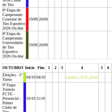
Scolt Clube
de Tiro
8ª Etapa do
Campeonato
Cearense de
19/09
20/09
Tiro Esportivo
2026 On-line
8ª Etapa do
Campeonato
Universitário
19/09
20/09
de Tiro
Esportivo
2026 On-line
stop
stop
stop
stop
stop
OUTUBRO
Início
Fim
1
2
3
4
5
6
Eleições - 1º
04/10
04/10
expand_circle_down
Turno
9ª Etapa
Torneio
FCTE -
Presencial -
10/10
11/10
Primer
Clube de
Tiro