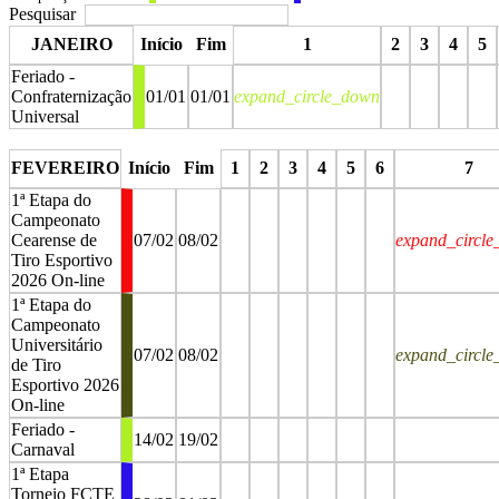
Pesquisar
JANEIRO
Início
Fim
1
2
3
4
5
Feriado -
Confraternização
01/01
01/01
expand_circle_down
Universal
stop
stop
stop
stop
stop
FEVEREIRO
Início
Fim
1
2
3
4
5
6
7
1ª Etapa do
Campeonato
Cearense de
07/02
08/02
expand_circl
Tiro Esportivo
2026 On-line
1ª Etapa do
Campeonato
Universitário
07/02
08/02
expand_circl
de Tiro
Esportivo 2026
On-line
Feriado -
14/02
19/02
Carnaval
1ª Etapa
Torneio FCTE