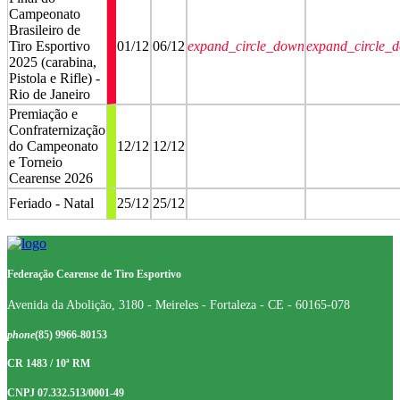
Campeonato
Brasileiro de
Tiro Esportivo
01/12
06/12
expand_circle_down
expand_circle_
2025 (carabina,
Pistola e Rifle) -
Rio de Janeiro
Premiação e
Confraternização
do Campeonato
12/12
12/12
e Torneio
Cearense 2026
Feriado - Natal
25/12
25/12
stop
stop
Federação Cearense de Tiro Esportivo
Avenida da Abolição, 3180 - Meireles - Fortaleza - CE - 60165-078
phone
(85) 9966-80153
CR 1483 / 10ª RM
CNPJ 07.332.513/0001-49