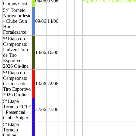
04/06
07/06
expand_circle_down
expan
Corpus Cristi
54º Torneio
Norte/nordeste
- Clube Gun
09/06
14/06
House -
Fortaleza/ce
5ª Etapa do
Campeonato
Universitário
13/06
16/06
de Tiro
Esportivo
2026 On-line
5ª Etapa do
Campeonato
Cearense de
13/06
22/06
Tiro Esportivo
2026 On-line
5ª Etapa
Torneio FCTE
27/06
27/06
- Presencial -
Clube Sniper
5ª Etapa
Torneio
Online -